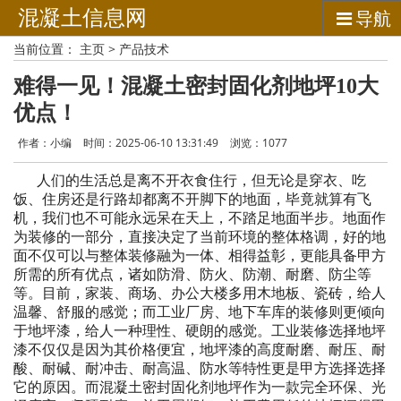
混凝土信息网
导航
当前位置：
主页
>
产品技术
难得一见！混凝土密封固化剂地坪10大
优点！
作者：小编
时间：2025-06-10 13:31:49
浏览：
1077
人们的生活总是离不开衣食住行，但无论是穿衣、吃
饭、住房还是行路却都离不开脚下的地面，毕竟就算有飞
机，我们也不可能永远呆在天上，不踏足地面半步。地面作
为装修的一部分，直接决定了当前环境的整体格调，好的地
面不仅可以与整体装修融为一体、相得益彰，更能具备甲方
所需的所有优点，诸如防滑、防火、防潮、耐磨、防尘等
等。目前，家装、商场、办公大楼多用木地板、瓷砖，给人
温馨、舒服的感觉；而工业厂房、地下车库的装修则更倾向
于地坪漆，给人一种理性、硬朗的感觉。工业装修选择地坪
漆不仅仅是因为其价格便宜，地坪漆的高度耐磨、耐压、耐
酸、耐碱、耐冲击、耐高温、防水等特性更是甲方选择选择
它的原因。而混凝土密封固化剂地坪作为一款完全环保、光