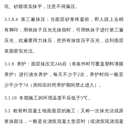
坑、砂眼填实抹平，注意不得漏压。
3.1.8.4
第三遍抹压：当面层砂浆终凝前，即人踩上去稍
有脚印，用铁抹子压光无抹痕时，可用铁抹子进行第三遍
压光，此遍要用力抹压，把所有抹纹压平压光，达到面层
表面密实光洁。
3.1.9
养护：面层抹压完
24h
后（有条件时可覆盖塑料薄膜
养护）进行浇水养护，每天不少于
2
次，养护时间一般至
少不少于
7d
（房间应封闭养护期间禁止进入）。
3.1.10
冬期施工的环境温度不应低于
5
℃。
3.2
粗骨料混凝土地面面层的施工：又称一次抹光法或原
浆抹面法，一般是在浇筑混凝土垫层时（或浇筑现浇混凝