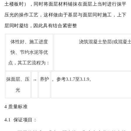
土楼板时），同时将面层材料铺抹在面层上当时进行抹平
压光的操作工艺，这样做由于基层与面层同时施工，上下
层同时凝结，
因此具有结合紧密整
体性好、施工进度
浇筑混凝土垫层
(
或混凝
快、节约水泥等优
点，其工艺流程为：
抹面层、压
→
养护
。参考
3.1.7
至
3.1.9
。
光
4
质量标准
4.1
保证项目：