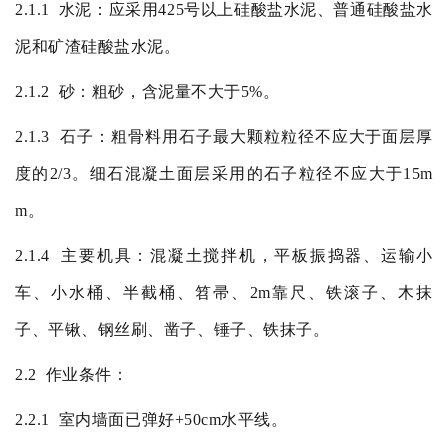
2.1.1
水泥：应采用
425
号以上硅酸盐水泥、普通硅酸盐水
泥和矿渣硅酸盐水泥。
2.1.2
砂：粗砂，含泥量不大于
5%
。
2.1.3
石子：粗骨料用石子最大颗粒粒径不应大于面层厚
度的
2/3
。细石混凝土面层采用的石子粒径不应大于
15m
m
。
2.1.4
主要机具：混凝土搅拌机，平板振捣器、运输小
车、小水桶、半截桶、笤帚、
2m
靠尺、铁滚子、木抹
子、平锹、钢丝刷、凿子、锤子、铁抹子。
2.2
作业条件：
2.2.1
室内墙面已弹好
+50cm
水平线。