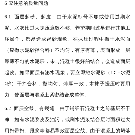
6
应注意的质量问题
6.1
面层起砂、起皮：由于水泥标号不够或使用过期水
泥、水灰比过大抹压遍数不够、养护期间过早进行其他工
序操作，都易造成起砂现象。在抹压过程中撒干水泥面
（应撒水泥砂拌合料）不均匀，有厚有薄，表面形成一层
厚薄不匀的水泥层，未与混凝土很好的结合，会造成面层
起皮。如果面层有泌水现象，要立即撒水泥砂（
1
∶
1=
水泥
∶砂）干拌合料，撒均匀、薄厚一致，木抹子搓压时要用
力，使面层与混凝土紧密结合成整体。
6.2
面层空鼓、有裂缝：由于铺细石混凝土之前基层不干
净，如有水泥浆皮及油污，或刷水泥浆结合层时面积过大
用扫帚扫、甩浆等都易导致面层空鼓。由于混凝土的坍落