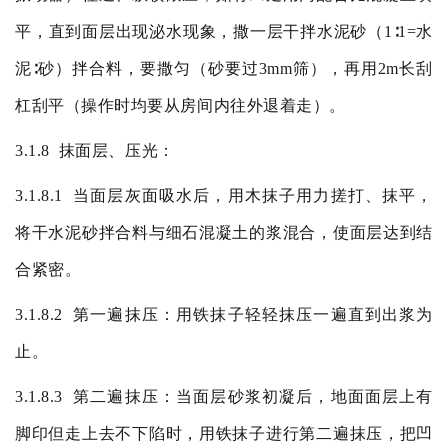
平，直到面层出现泌水现象，撒一层干拌水泥砂（
1
∶
1=
水
泥
∶砂）拌合料，要撒匀（砂要过
3mm
筛），再用
2m
长刮
杠刮平（操作时均要从房间内往外退着走）。
3.1.8
抹面层、压光：
3.1.8.1
当面层灰面吸水后，用木抹子用力搓打、抹平，
将干水泥砂拌合料与细石混凝土的浆混合，使面层达到结
合紧密。
3.1.8.2
第一遍抹压：用铁抹子轻轻抹压一遍直到出浆为
止。
3.1.8.3
第二遍抹压：当面层砂浆初凝后，地面面层上有
脚印但走上去不下陷时，用铁抹子进行第二遍抹压，把凹