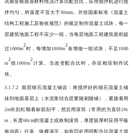
试验室根据原材料情况计算出配合比，应用搅拌机进行搅
拌均匀，坍落度不宜大于
30mm
。并按国家标准《混凝土
结构工程施工及验收规范》的规定制作混凝土试块，每一
层建筑地面工程不应少一组，当每层地面工程建筑面积超
2
2
过
1000m
时，每增加
1000m
各增做一组试块，不足
1000
2
2
m
按
1000m
计算。当改变配合比时，亦应相应制作试
块。
3.1.7.2
面层细石混凝土铺设：将搅拌好的细石混凝土铺
抹到地面基层上（水泥浆结合层要随刷随铺），紧接着用
2m
长刮杠顺着标筋刮平，然后用滚筒（常用的为直径
20c
m
，长度
60cm
的混凝土或铁制滚筒，厚度较厚时应用平板
振动器）往返、纵横滚压，如有凹处用同配合比混凝土填