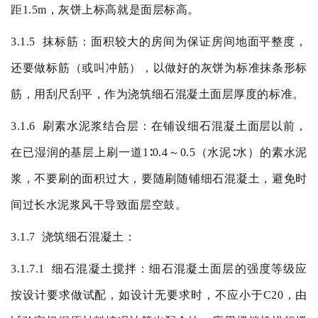
距
1.5m
，灰饼上标高就是面层标高。
3.1.5
抹标筋：面积较大的房间为保证房间地面平整度，
还要做标筋（或叫冲筋），以做好的灰饼为标准抹条形标
筋，用刮尺刮平，作为浇筑细石混凝土面层厚度的标准。
3.1.6
刷素水泥浆结合层：在铺设细石混凝土面层以前，
在已湿润的基层上刷一道
1
∶
0.4
～
0.5
（水泥
∶水）的素水泥
浆，不要刷的面积过大，要随刷随铺细石混凝土，避免时
间过长水泥浆风干导致面层空鼓。
3.1.7
浇筑细石混凝土：
3.1.7.1
细石混凝土搅拌：细石混凝土面层的强度等级应
按设计要求做试配，如设计无要求时，不应小于
C20
，由