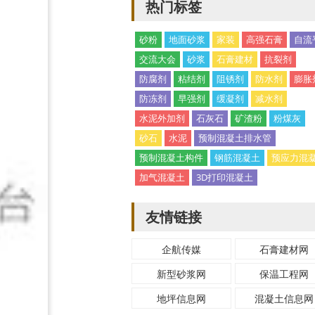
热门标签
砂粉
地面砂浆
家装
高强石膏
自流
交流大会
砂浆
石膏建材
抗裂剂
防腐剂
粘结剂
阻锈剂
防水剂
膨胀
防冻剂
早强剂
缓凝剂
减水剂
水泥外加剂
石灰石
矿渣粉
粉煤灰
砂石
水泥
预制混凝土排水管
预制混凝土构件
钢筋混凝土
预应力混
加气混凝土
3D打印混凝土
友情链接
企航传媒
石膏建材网
新型砂浆网
保温工程网
地坪信息网
混凝土信息网