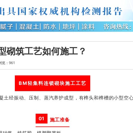
型砌筑工艺如何施工？
浏览：
961
BM轻集料连锁砌块施工工艺
混凝土经振动、压制、蒸汽养护成型，有榫头和榫槽的小型空
01
施工准备
用砂浆、
植筋胶
、
模塑聚苯板。